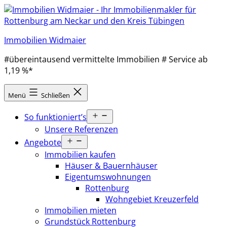
Zum
Inhalt
springen
Immobilien Widmaier
#übereintausend vermittelte Immobilien # Service ab
1,19 %*
Menü
Schließen
Menü
So funktioniert’s
öffnen
Unsere Referenzen
Menü
Angebote
öffnen
Immobilien kaufen
Häuser & Bauernhäuser
Eigentumswohnungen
Rottenburg
Wohngebiet Kreuzerfeld
Immobilien mieten
Grundstück Rottenburg