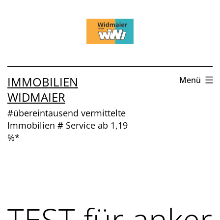
Zum
Inhalt
springen
IMMOBILIEN
Menü
WIDMAIER
#übereintausend vermittelte
Immobilien # Service ab 1,19
%*
TEST für anker