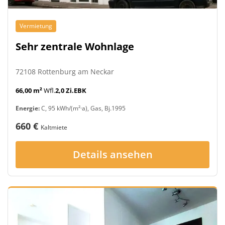
Vermietung
Sehr zentrale Wohnlage
72108 Rottenburg am Neckar
66,00 m²
Wfl.
2,0 Zi.
EBK
Energie:
C, 95 kWh/(m²·a), Gas, Bj.1995
660 €
Kaltmiete
Details ansehen