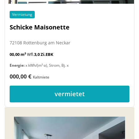
Vermietung
Schicke Maisonette
72108 Rottenburg am Neckar
00,00 m²
Wfl.
3,0 Zi.
EBK
Energie:
x kWh/(m²·a), Strom, Bj. x
000,00 €
Kaltmiete
vermietet