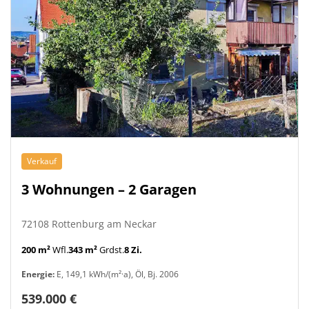
Verkauf
3 Wohnungen – 2 Garagen
72108 Rottenburg am Neckar
200 m²
Wfl.
343 m²
Grdst.
8 Zi.
Energie:
E, 149,1 kWh/(m²·a), Öl, Bj. 2006
539.000 €