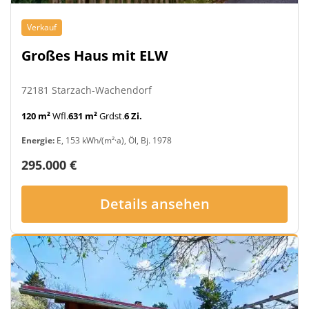
Verkauf
Großes Haus mit ELW
72181 Starzach-Wachendorf
120 m²
Wfl.
631 m²
Grdst.
6 Zi.
Energie:
E, 153 kWh/(m²·a), Öl, Bj. 1978
295.000 €
Details ansehen