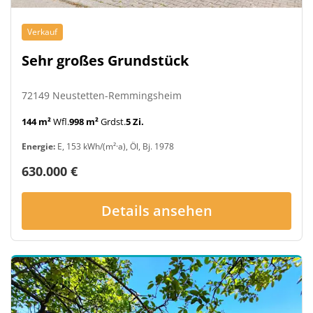
Verkauf
Sehr großes Grundstück
72149 Neustetten-Remmingsheim
144 m²
Wfl.
998 m²
Grdst.
5 Zi.
Energie:
E, 153 kWh/(m²·a), Öl, Bj. 1978
630.000 €
Details ansehen