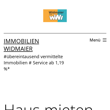
Zum
Inhalt
springen
IMMOBILIEN
Menü
WIDMAIER
#übereintausend vermittelte
Immobilien # Service ab 1,19
%*
Haus mieten