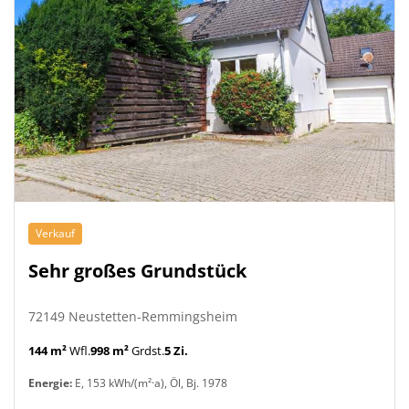
Verkauf
Sehr großes Grundstück
72149 Neustetten-Remmingsheim
144 m²
Wfl.
998 m²
Grdst.
5 Zi.
Energie:
E, 153 kWh/(m²·a), Öl, Bj. 1978