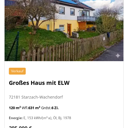
Verkauf
Großes Haus mit ELW
72181 Starzach-Wachendorf
120 m²
Wfl.
631 m²
Grdst.
6 Zi.
Energie:
E, 153 kWh/(m²·a), Öl, Bj. 1978
295.000 €