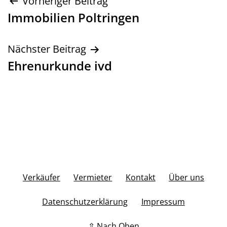
Beitragsnavigation
Vorheriger Beitrag
Immobilien Poltringen
Nächster Beitrag
Ehrenurkunde ivd
Verkäufer
Vermieter
Kontakt
Über uns
Datenschutzerklärung
Impressum
⇧ Nach Oben