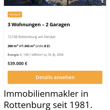
Verkauf
3 Wohnungen – 2 Garagen
72108 Rottenburg am Neckar
200 m²
Wfl.
343 m²
Grdst.
8 Zi.
Energie:
E, 149,1 kWh/(m²·a), Öl, Bj. 2006
539.000 €
Details ansehen
Immobilienmakler in
Rottenburg seit 1981.