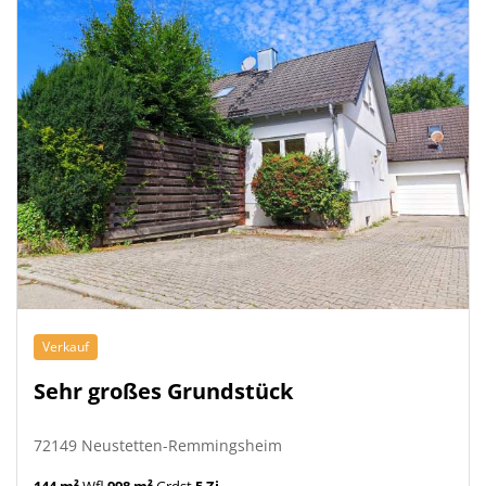
Verkauf
Sehr großes Grundstück
72149 Neustetten-Remmingsheim
144 m²
Wfl.
998 m²
Grdst.
5 Zi.