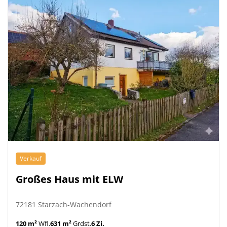
Verkauf
Großes Haus mit ELW
72181 Starzach-Wachendorf
120 m²
Wfl.
631 m²
Grdst.
6 Zi.