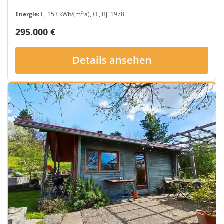
Energie:
E, 153 kWh/(m²·a), Öl, Bj. 1978
295.000 €
Details ansehen