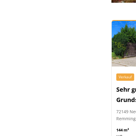
Verkauf
Sehr g
Grund
72149 Ne
Remming
144 m²