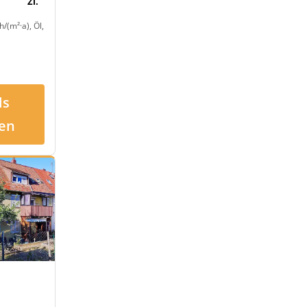
Zi.
/(m²·a), Öl,
ls
en