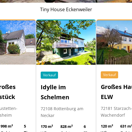
Tiny House Eckenweiler
Verkauf
Verkauf
roßes
Großes Ha
Idylle im
stück
ELW
Schelmen
ustetten-
72181 Starzach
72108 Rottenburg am
sheim
Wachendorf
Neckar
998 m²
5
120 m²
631 m
170 m²
828 m²
6