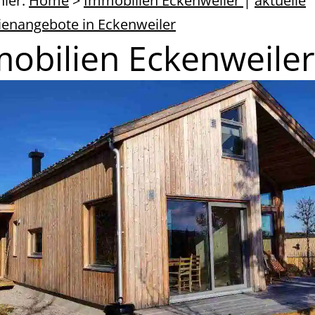
hier:
Home
>
Immobilien Eckenweiler
|
aktuelle
enangebote in Eckenweiler
obilien Eckenweiler