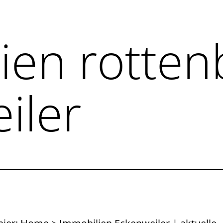
ien rotten
iler