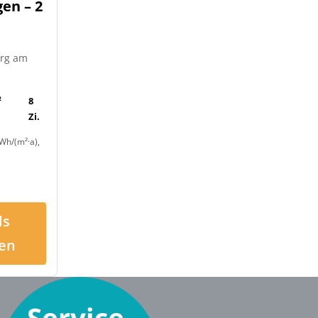
en – 2
urg am
²
8
Zi.
Wh/(m²·a),
ls
en