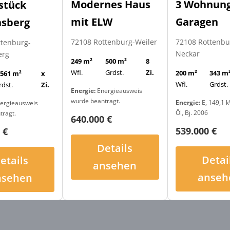
Modernes Haus
3 Wohnung
stück
mit ELW
Garagen
nsberg
72108 Rottenburg-Weiler
72108 Rottenb
ttenburg-
Neckar
erg
249 m²
500 m²
8
Wfl.
Grdst.
Zi.
200 m²
343 m
.561 m²
x
Wfl.
Grdst.
rdst.
Zi.
Energie:
Energieausweis
wurde beantragt.
Energie:
E, 149,1 k
ergieausweis
Öl, Bj. 2006
tragt.
640.000 €
539.000 €
 €
Details
Detai
etails
ansehen
anseh
nsehen