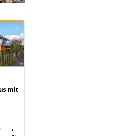
us mit
-
²
6