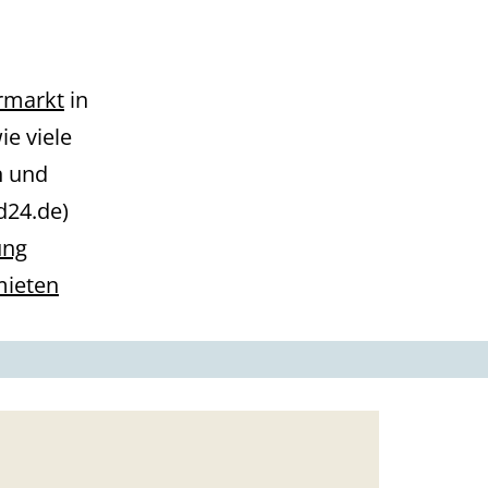
rmarkt
in
ie viele
 und
vd24.de)
ng
ieten