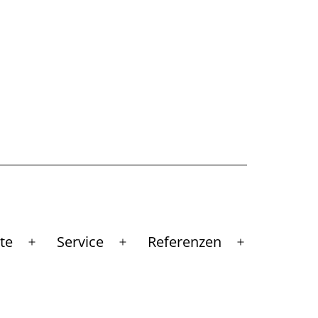
te
Service
Referenzen
Menü
Menü
Menü
öffnen
öffnen
öffnen