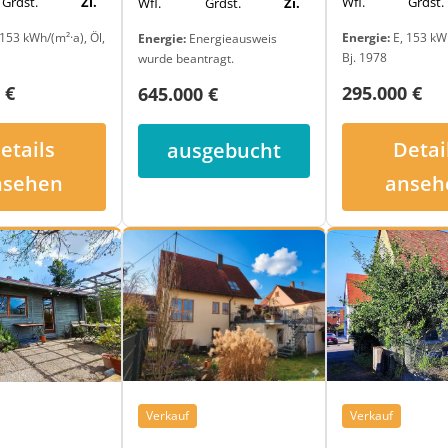
Grdst.
Zi.
Wfl.
Grdst.
Wfl.
Grdst.
Zi.
153 kWh/(m²·a), Öl,
Energie:
E, 153 kWh
Energie:
Energieausweis
Bj. 1978
wurde beantragt.
 €
295.000 €
645.000 €
etails
Detai
ausgebucht
nsehen
anseh
Verkauf
Verkauf