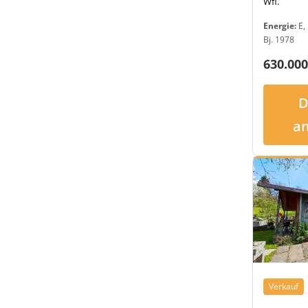
Wfl.
Energie:
E, 
Bj. 1978
630.000
D
a
Verkauf