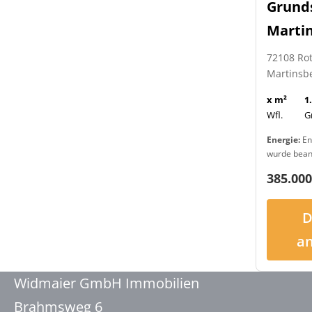
Grund
Marti
72108 Ro
Martinsb
x m²
1
Wfl.
G
Energie:
En
wurde bean
385.000
D
a
Widmaier GmbH Immobilien
Brahmsweg 6