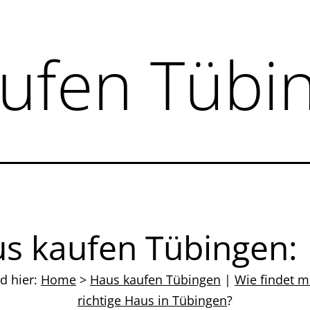
ufen Tübi
s kaufen Tübingen:
nd hier:
Home
>
Haus kaufen Tübingen
|
Wie findet 
richtige Haus in Tübingen
?