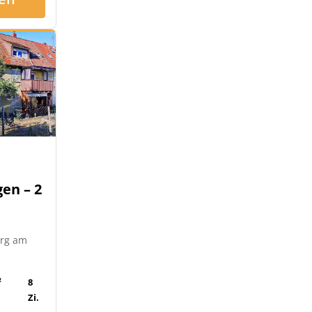
en – 2
urg am
²
8
Zi.