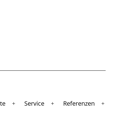
te
Service
Referenzen
Menü
Menü
Menü
öffnen
öffnen
öffnen