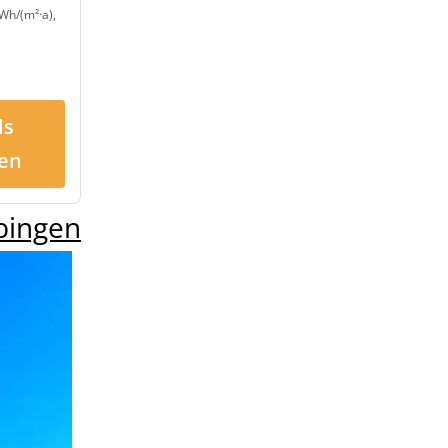
Wh/(m²·a),
ls
en
bingen