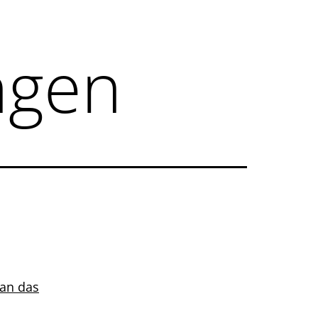
ngen
man das