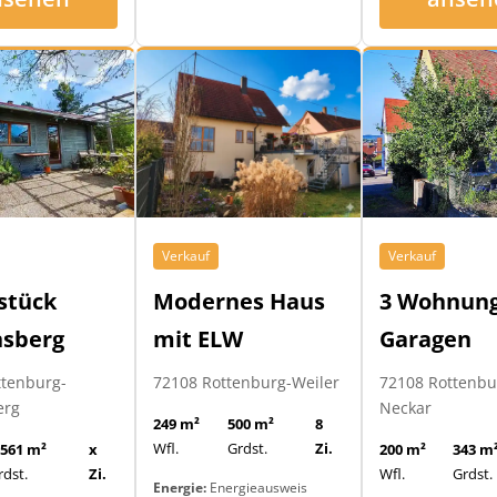
Verkauf
Verkauf
Modernes Haus
3 Wohnung
stück
mit ELW
Garagen
nsberg
72108 Rottenburg-Weiler
72108 Rottenb
ttenburg-
Neckar
erg
249 m²
500 m²
8
Wfl.
Grdst.
Zi.
200 m²
343 m
.561 m²
x
Wfl.
Grdst.
rdst.
Zi.
Energie:
Energieausweis