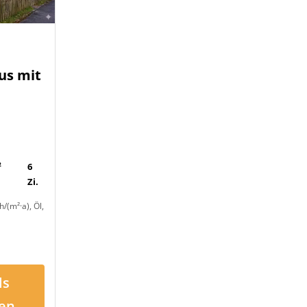
us mit
-
²
6
Zi.
/(m²·a), Öl,
ls
en