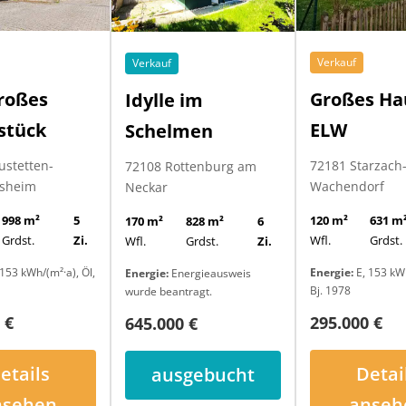
Verkauf
Verkauf
roßes
Großes Ha
Idylle im
stück
ELW
Schelmen
ustetten-
72181 Starzach
72108 Rottenburg am
sheim
Wachendorf
Neckar
998 m²
5
120 m²
631 m
170 m²
828 m²
6
Grdst.
Zi.
Wfl.
Grdst.
Wfl.
Grdst.
Zi.
153 kWh/(m²·a), Öl,
Energie:
E, 153 kWh
Energie:
Energieausweis
Bj. 1978
wurde beantragt.
 €
295.000 €
645.000 €
etails
Detai
ausgebucht
nsehen
anseh