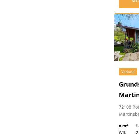
Verkauf
Grund
Marti
72108 Ro
Martinsb
x m²
1
Wfl.
G