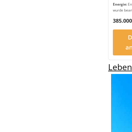
Energie:
En
wurde bean
385.000
D
a
Leben