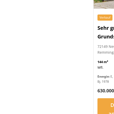
Verkauf
Sehr g
Grund
72149 Ne
Remming
144 m²
Wfl.
Energie:
E, 
Bj. 1978
630.000
D
a