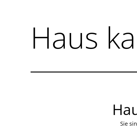
Haus ka
Hau
Sie si