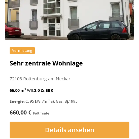
Vermietung
Sehr zentrale Wohnlage
72108 Rottenburg am Neckar
66,00 m²
Wfl.
2,0 Zi.
EBK
Energie:
C, 95 kWh/(m²·a), Gas, Bj.1995
660,00 €
Kaltmiete
Details ansehen