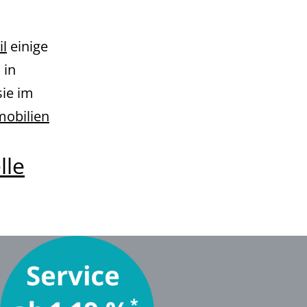
il
einige
 in
ie im
obilien
lle