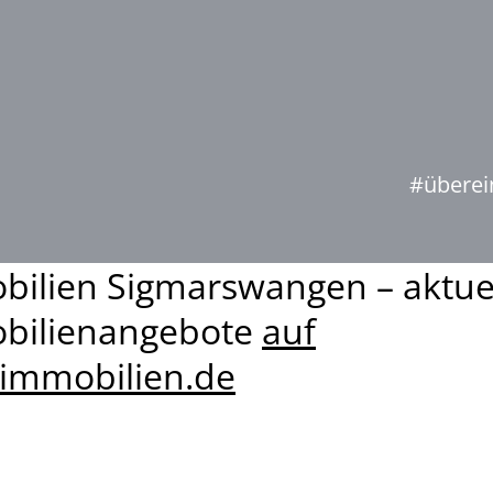
#überei
ilien Sigmarswangen – aktue
bilienangebote
auf
4immobilien.de