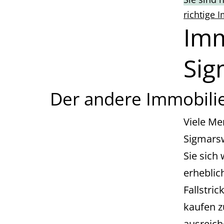
richtige 
Imm
Si
Der andere Immobili
Viele Me
Sigmarsw
Sie sich
erheblic
Fallstri
kaufen z
ausreich