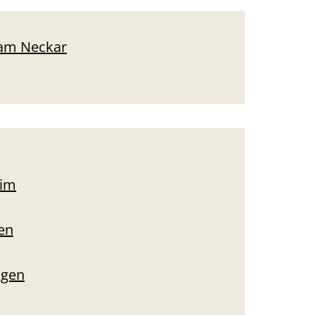
 am Neckar
eim
en
ngen