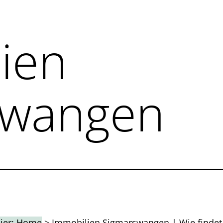
ien
swangen
hier:
Home
>
Immobilien Sigmarswangen
|
Wie finde