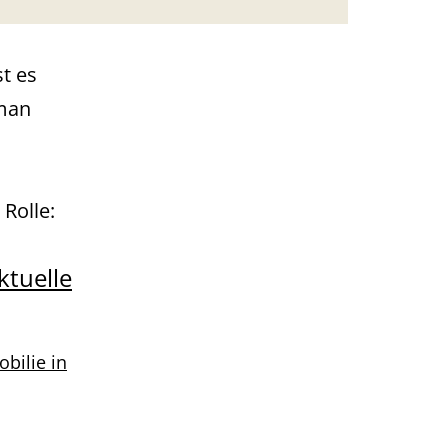
t es
 man
Rolle:
ktuelle
bilie in