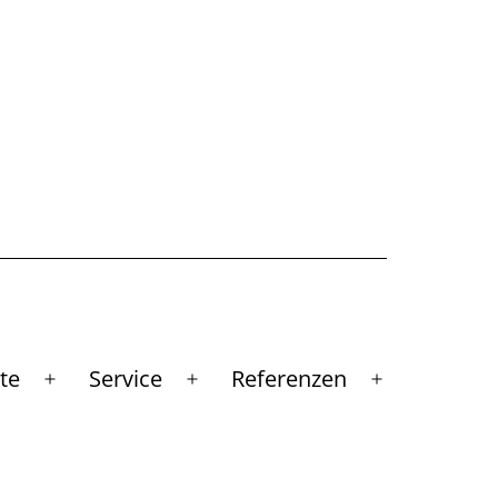
te
Service
Referenzen
Menü
Menü
Menü
öffnen
öffnen
öffnen