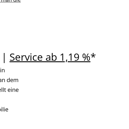
 |
Service ab 1,19 %
*
in
 an dem
lt eine
ilie