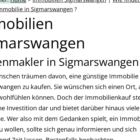
Immobilie in Sigmarswangen
?
obilien
gmarswangen
enmakler in Sigmarswangen
nschen träumen davon, eine günstige Immobilie 
angen zu kaufen. Sie wünschen sich einen Ort,
 wohlfühlen können. Doch der Immobilienkauf stel
he Investition dar und bietet darüber hinaus viele
cke. Wer also mit dem Gedanken spielt, ein Immob
u wollen, sollte sich genau informieren und sich
end Zeit lassen. Bestenfalls beobachten