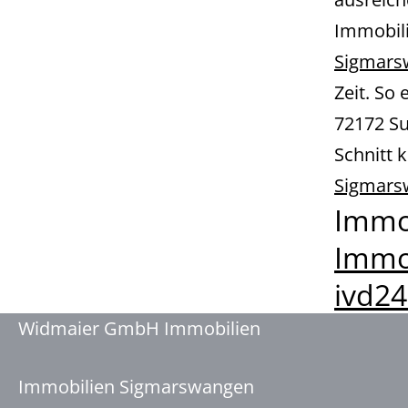
Immobil
Sigmars
Zeit. So 
72172 S
Schnitt k
Sigmars
Immo
Immo
ivd2
Widmaier GmbH Immobilien
Immobilien Sigmarswangen