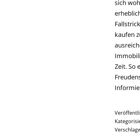
sich woh
erheblic
Fallstri
kaufen z
ausreich
Immobili
Zeit. So 
Freudens
Informie
Veröffentl
Kategorisi
Verschlag