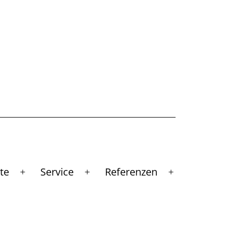
te
Service
Referenzen
Menü
Menü
Menü
öffnen
öffnen
öffnen