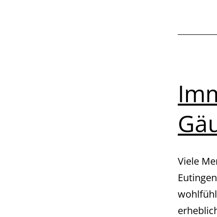
Imm
Gä
Viele Me
Eutingen
wohlfühl
erheblic