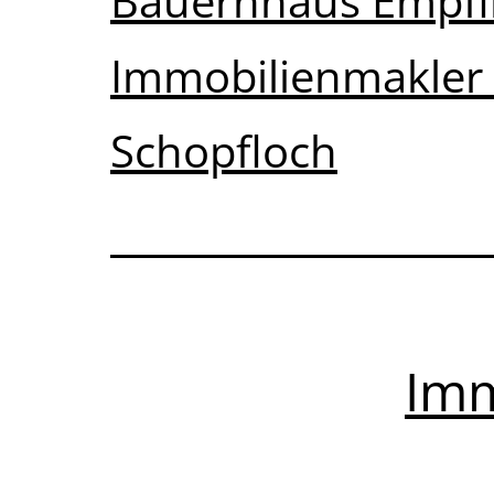
Bauernhaus Empf
Immobilienmakler
Schopfloch
Imm