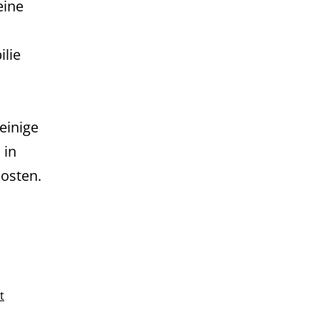
eine
ilie
einige
 in
osten.
t