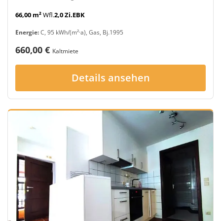
66,00 m²
Wfl.
2,0 Zi.
EBK
Energie:
C, 95 kWh/(m²·a), Gas, Bj.1995
660,00 €
Kaltmiete
Details ansehen