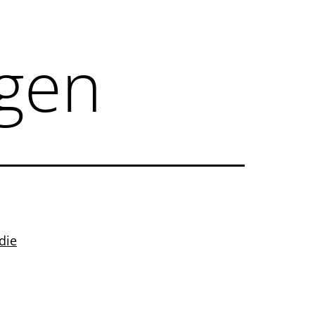
ngen
die