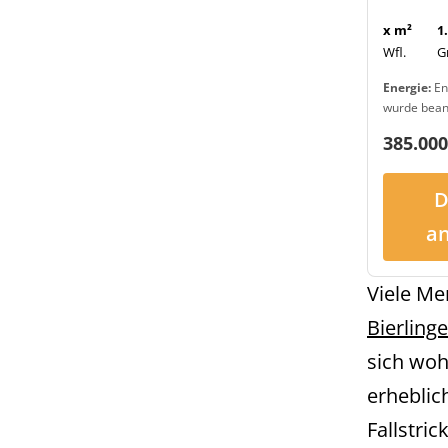
x m²
1
Wfl.
G
Energie:
En
wurde bean
385.000
D
a
Viele Me
Bierling
sich woh
erheblic
Fallstri