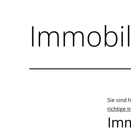
Immobil
Sie sind 
richtige 
Imm