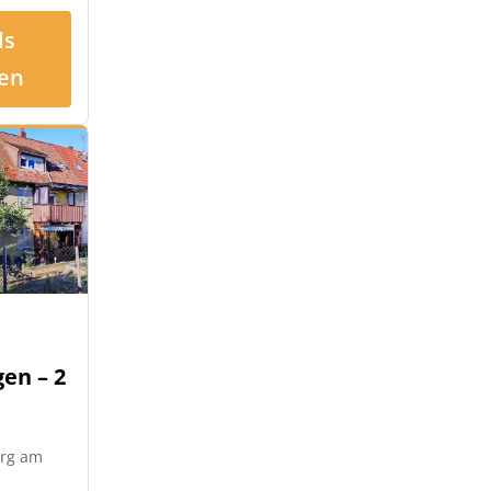
ls
en
en – 2
urg am