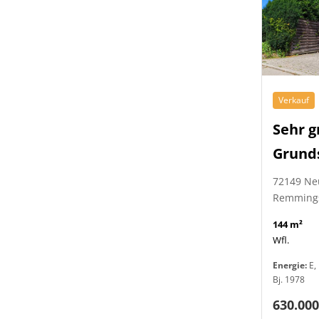
Verkauf
Sehr g
Grund
72149 Ne
Remming
144 m²
Wfl.
Energie:
E, 
Bj. 1978
630.000