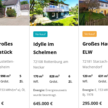
Verkauf
Verkauf
roßes
Großes Ha
Idylle im
stück
ELW
Schelmen
ustetten-
72181 Starzach
72108 Rottenburg am
sheim
Wachendorf
Neckar
998 m²
5
120 m²
631 m
170 m²
828 m²
6
Grdst.
Zi.
Wfl.
Grdst.
Wfl.
Grdst.
Zi.
153 kWh/(m²·a), Öl,
Energie:
E, 153 kWh
Energie:
Energieausweis
Bj. 1978
wurde beantragt.
 €
295.000 €
645.000 €