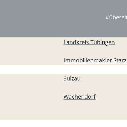
#überei
Landkreis Tübingen
Immobilienmakler Star
Sulzau
Wachendorf