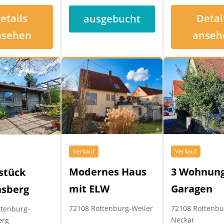
etails
Detai
ausgebucht
nsehen
anseh
Verkauf
Verkauf
Modernes Haus
3 Wohnung
stück
mit ELW
Garagen
nsberg
72108 Rottenburg-Weiler
72108 Rottenb
ttenburg-
Neckar
erg