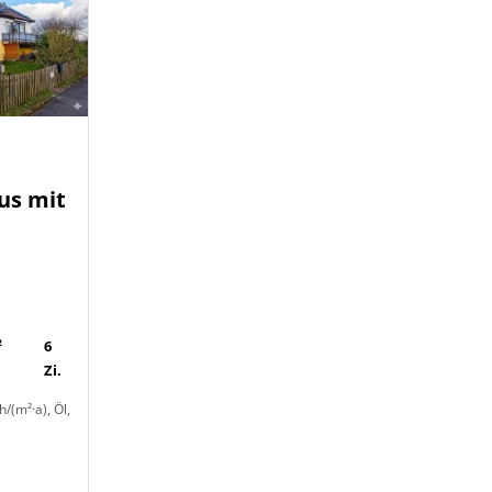
us mit
-
²
6
Zi.
/(m²·a), Öl,