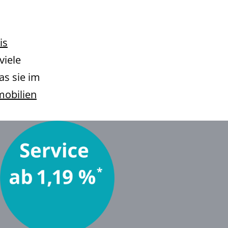
is
viele
s sie im
obilien