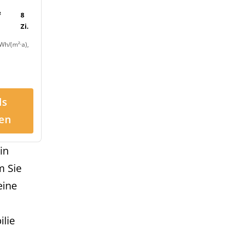
²
8
Zi.
Wh/(m²·a),
ls
en
in
m Sie
eine
ilie