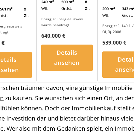
249 m²
500 m²
8
Wfl.
Grdst.
Zi.
200 m²
343 m
.561 m²
x
Wfl.
Grdst.
rdst.
Zi.
Energie:
Energieausweis
wurde beantragt.
Energie:
E, 149,1 k
ergieausweis
Öl, Bj. 2006
tragt.
640.000 €
539.000 €
 €
Details
Detai
etails
ansehen
anseh
nsehen
nschen träumen davon, eine günstige Immobilie 
en
zu kaufen. Sie wünschen sich einen Ort, an de
lfühlen können. Doch der Immobilienkauf stellt 
he Investition dar und bietet darüber hinaus viele
cke. Wer also mit dem Gedanken spielt, ein Immob