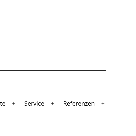
te
Service
Referenzen
Menü
Menü
Menü
öffnen
öffnen
öffnen