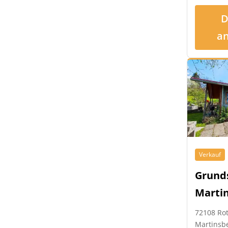
D
a
Verkauf
Grund
Marti
72108 Ro
Martinsb