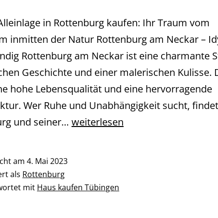
Alleinlage in Rottenburg kaufen: Ihr Traum vom
m inmitten der Natur Rottenburg am Neckar – Idy
ndig Rottenburg am Neckar ist eine charmante S
ichen Geschichte und einer malerischen Kulisse. 
ine hohe Lebensqualität und eine hervorragende
uktur. Wer Ruhe und Unabhängigkeit sucht, findet
Rottenburg
urg und seiner…
weiterlesen
Haus
in
icht am
4. Mai 2023
Alleinlage
ert als
Rottenburg
kaufen
wortet mit
Haus kaufen Tübingen