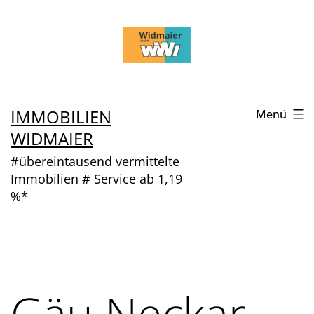
Zum
Inhalt
springen
IMMOBILIEN
Menü
WIDMAIER
#übereintausend vermittelte
Immobilien # Service ab 1,19
%*
Gäu Neckar