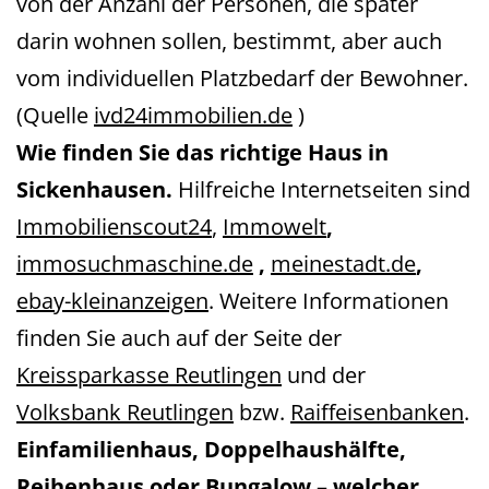
von der Anzahl der Personen, die später
darin wohnen sollen, bestimmt, aber auch
vom individuellen Platzbedarf der Bewohner.
(Quelle
ivd24immobilien.de
)
Wie finden Sie das richtige Haus in
Sickenhausen
.
Hilfreiche Internetseiten
sind
Immobilienscout24
,
Immowelt
,
immosuchmaschine.de
,
meinestadt.de
,
ebay-kleinanzeigen
.
Weitere Informationen
finden Sie auch auf der Seite der
Kreissparkasse Reutlingen
und der
Volksbank Reutlingen
bzw.
Raiffeisenbanken
.
Einfamilienhaus, Doppelhaushälfte,
Reihenhaus oder Bungalow – welcher