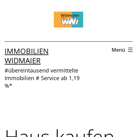
Zum
Inhalt
springen
IMMOBILIEN
Menü
WIDMAIER
#übereintausend vermittelte
Immobilien # Service ab 1,19
%*
Haus kaufen