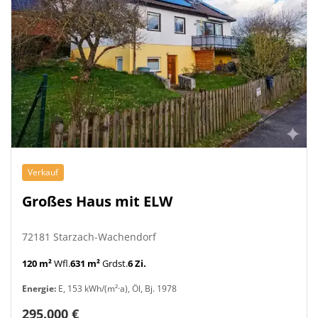
Verkauf
Großes Haus mit ELW
72181 Starzach-Wachendorf
120 m²
Wfl.
631 m²
Grdst.
6 Zi.
Energie:
E, 153 kWh/(m²·a), Öl, Bj. 1978
295.000 €