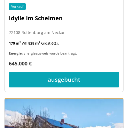
Verkauf
Idylle im Schelmen
72108 Rottenburg am Neckar
170 m²
Wfl.
828 m²
Grdst.
6 Zi.
Energie:
Energieausweis wurde beantragt.
645.000 €
ausgebucht