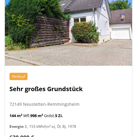
Verkauf
Sehr großes Grundstück
72149 Neustetten-Remmingsheim
144 m²
Wfl.
998 m²
Grdst.
5 Zi.
Energie:
E, 153 kWh/(m²·a), Öl, Bj. 1978