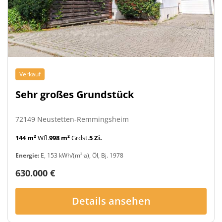
Verkauf
Sehr großes Grundstück
72149 Neustetten-Remmingsheim
144 m²
Wfl.
998 m²
Grdst.
5 Zi.
Energie:
E, 153 kWh/(m²·a), Öl, Bj. 1978
630.000 €
Details ansehen