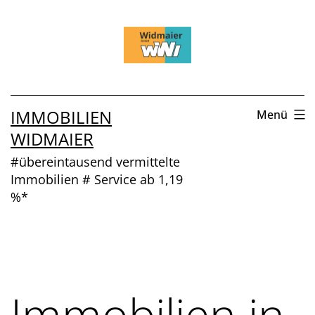
Zum
Inhalt
springen
IMMOBILIEN
Menü
WIDMAIER
#übereintausend vermittelte
Immobilien # Service ab 1,19
%*
Immobilien in