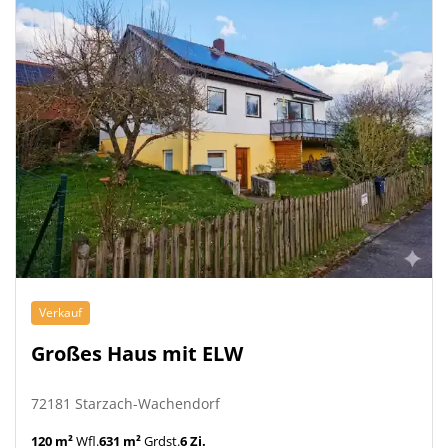
Verkauf
Großes Haus mit ELW
72181 Starzach-Wachendorf
120 m²
Wfl.
631 m²
Grdst.
6 Zi.