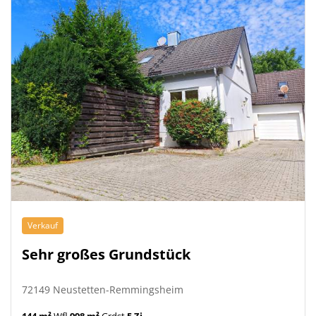
Verkauf
Sehr großes Grundstück
72149 Neustetten-Remmingsheim
144 m²
Wfl.
998 m²
Grdst.
5 Zi.