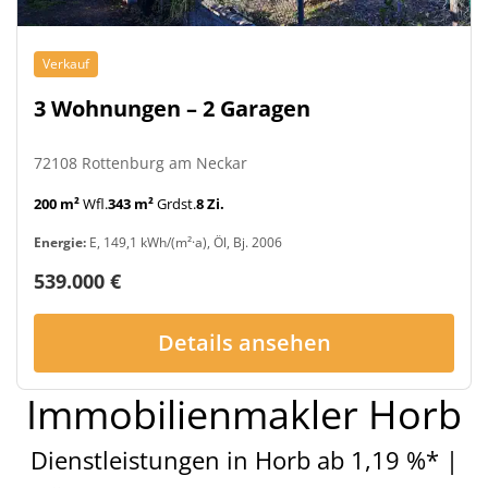
Verkauf
3 Wohnungen – 2 Garagen
72108 Rottenburg am Neckar
200 m²
Wfl.
343 m²
Grdst.
8 Zi.
Energie:
E, 149,1 kWh/(m²·a), Öl, Bj. 2006
539.000 €
Details ansehen
Immobilienmakler Horb
Dienstleistungen in Horb ab 1,19 %* |