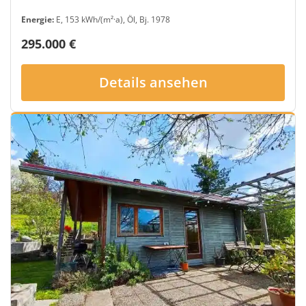
Energie:
E, 153 kWh/(m²·a), Öl, Bj. 1978
295.000 €
Details ansehen