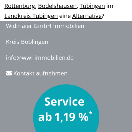
Rottenburg
,
Bodelshausen
,
Tübingen
im
Landkreis Tübingen
eine
Alternative
?
Widmaier GmbH Immobilien
Kreis Böblingen
info@wwi-immobilien.de
Kontakt aufnehmen