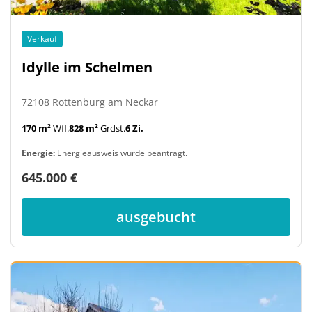
Verkauf
Idylle im Schelmen
72108 Rottenburg am Neckar
170 m²
Wfl.
828 m²
Grdst.
6 Zi.
Energie:
Energieausweis wurde beantragt.
645.000 €
ausgebucht