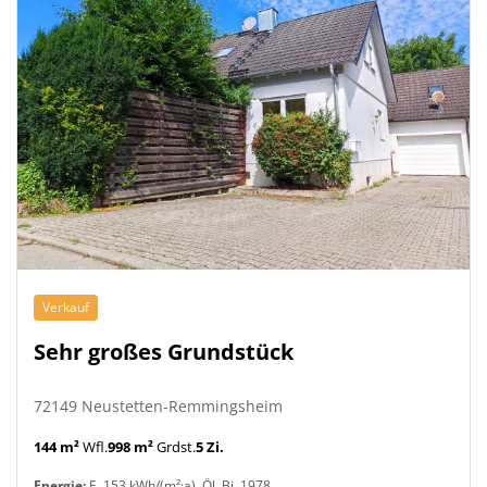
Verkauf
Sehr großes Grundstück
72149 Neustetten-Remmingsheim
144 m²
Wfl.
998 m²
Grdst.
5 Zi.
Energie:
E, 153 kWh/(m²·a), Öl, Bj. 1978