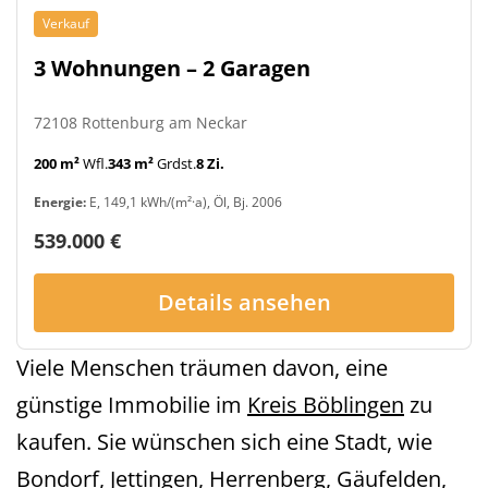
Verkauf
3 Wohnungen – 2 Garagen
72108 Rottenburg am Neckar
200 m²
Wfl.
343 m²
Grdst.
8 Zi.
Energie:
E, 149,1 kWh/(m²·a), Öl, Bj. 2006
539.000 €
Details ansehen
Viele Menschen träumen davon, eine
günstige Immobilie im
Kreis Böblingen
zu
kaufen. Sie wünschen sich eine Stadt, wie
Bondorf
,
Jettingen
,
Herrenberg
,
Gäufelden
,