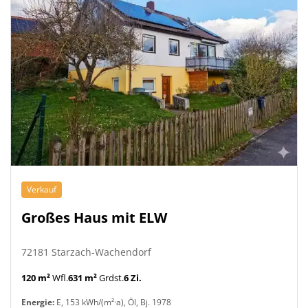
Verkauf
Großes Haus mit ELW
72181 Starzach-Wachendorf
120 m²
Wfl.
631 m²
Grdst.
6 Zi.
Energie:
E, 153 kWh/(m²·a), Öl, Bj. 1978