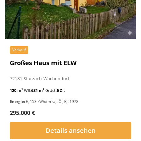
Verkauf
Großes Haus mit ELW
72181 Starzach-Wachendorf
120 m²
Wfl.
631 m²
Grdst.
6 Zi.
Energie:
E, 153 kWh/(m²·a), Öl, Bj. 1978
295.000 €
Details ansehen