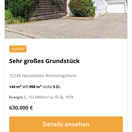
Verkauf
Sehr großes Grundstück
72149 Neustetten-Remmingsheim
144 m²
Wfl.
998 m²
Grdst.
5 Zi.
Energie:
E, 153 kWh/(m²·a), Öl, Bj. 1978
630.000 €
Details ansehen