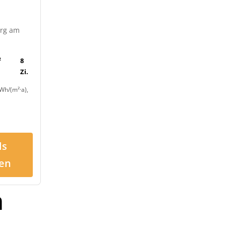
urg am
²
8
Zi.
Wh/(m²·a),
ls
en
n