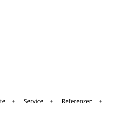
te
Service
Referenzen
Menü
Menü
Menü
öffnen
öffnen
öffnen