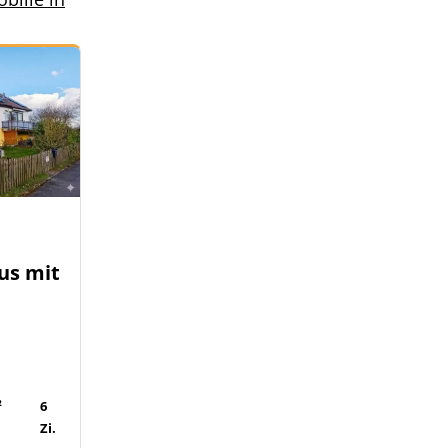
us mit
-
²
6
Zi.