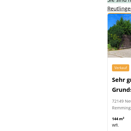
Reutlinge
Verkauf
Sehr g
Grund
72149 Ne
Remming
144 m²
Wfl.