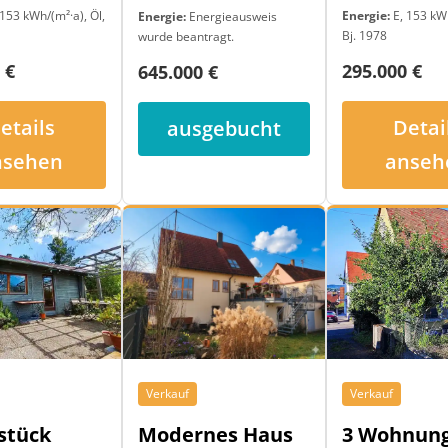
153 kWh/(m²·a), Öl,
Energie:
E, 153 kWh
Energie:
Energieausweis
Bj. 1978
wurde beantragt.
 €
295.000 €
645.000 €
etails
Detai
ausgebucht
nsehen
anseh
Verkauf
Verkauf
Modernes Haus
3 Wohnung
stück