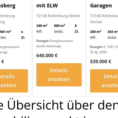
mit ELW
Garagen
nsberg
72108 Rottenburg-Weiler
72108 Rottenb
ttenburg-
Neckar
erg
249 m²
500 m²
8
Wfl.
Grdst.
Zi.
200 m²
343 m
.561 m²
x
Wfl.
Grdst.
rdst.
Zi.
Energie:
Energieausweis
wurde beantragt.
Energie:
E, 149,1 k
ergieausweis
Öl, Bj. 2006
tragt.
640.000 €
539.000 €
 €
Details
Detai
etails
ansehen
anseh
nsehen
e Übersicht über de