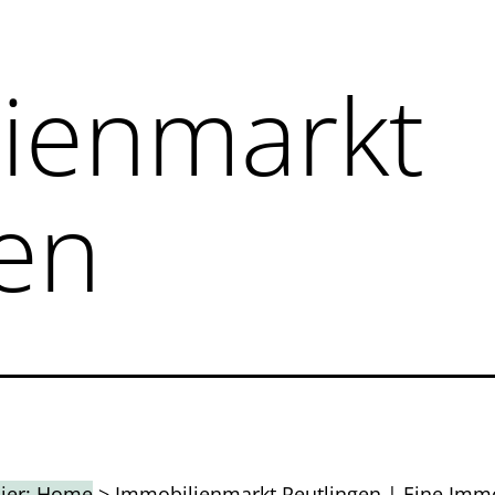
ienmarkt
gen
hier:
Home
>
Immobilienmarkt Reutlingen
|
Eine Immo