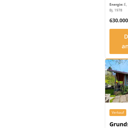
Energie:
E, 
Bj. 1978
630.000
D
a
Verkauf
Grund