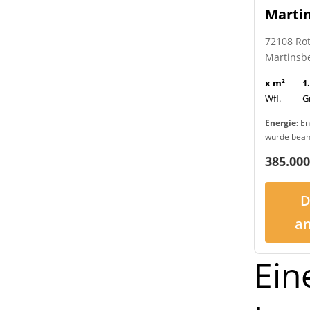
Marti
72108 Ro
Martinsb
x m²
1
Wfl.
G
Energie:
En
wurde bean
385.000
D
a
Ein