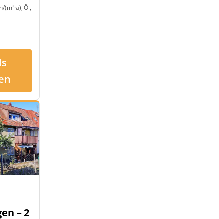
/(m²·a), Öl,
ls
en
en – 2