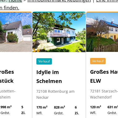
n finden.
Verkauf
Verkauf
roßes
Großes Ha
Idylle im
stück
ELW
Schelmen
ustetten-
72181 Starzach
72108 Rottenburg am
sheim
Wachendorf
Neckar
998 m²
5
120 m²
631 m
170 m²
828 m²
6
Grdst.
Zi.
Wfl.
Grdst.
Wfl.
Grdst.
Zi.