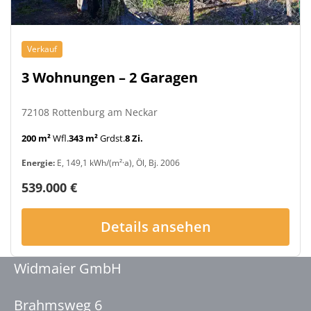
Verkauf
3 Wohnungen – 2 Garagen
72108 Rottenburg am Neckar
200 m²
Wfl.
343 m²
Grdst.
8 Zi.
Energie:
E, 149,1 kWh/(m²·a), Öl, Bj. 2006
539.000 €
Details ansehen
Widmaier GmbH
Brahmsweg 6