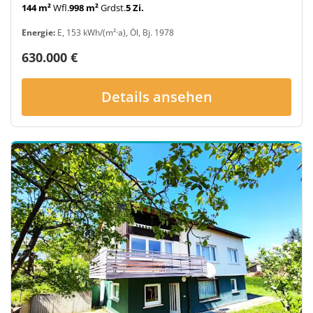
144 m²
Wfl.
998 m²
Grdst.
5 Zi.
Energie:
E, 153 kWh/(m²·a), Öl, Bj. 1978
630.000 €
Details ansehen