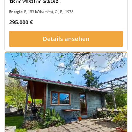
120 m²
Wfl.
631 m²
Grdst.
6 Zi.
Energie:
E, 153 kWh/(m²·a), Öl, Bj. 1978
295.000 €
Details ansehen