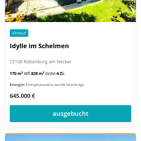
Verkauf
Idylle im Schelmen
72108 Rottenburg am Neckar
170 m²
Wfl.
828 m²
Grdst.
6 Zi.
Energie:
Energieausweis wurde beantragt.
645.000 €
ausgebucht