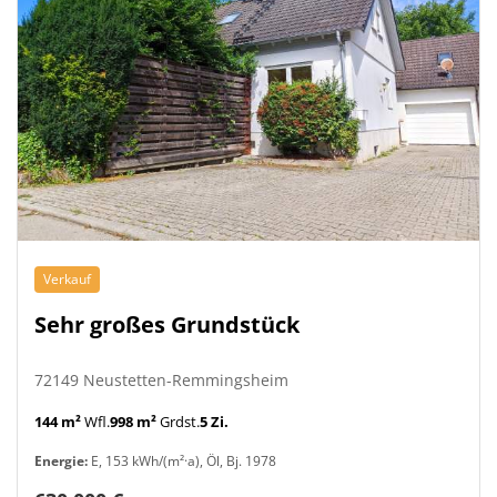
Verkauf
Sehr großes Grundstück
72149 Neustetten-Remmingsheim
144 m²
Wfl.
998 m²
Grdst.
5 Zi.
Energie:
E, 153 kWh/(m²·a), Öl, Bj. 1978