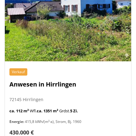
Verkauf
Anwesen in Hirrlingen
72145 Hirrlingen
ca. 112 m²
Wfl.
ca. 1351 m²
Grdst.
5 Zi.
Energie:
415,8 kWh/(m²·a), Strom, Bj. 1960
430.000 €