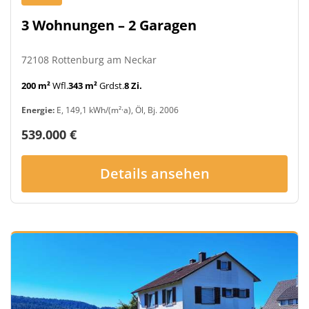
3 Wohnungen – 2 Garagen
72108 Rottenburg am Neckar
200 m²
Wfl.
343 m²
Grdst.
8 Zi.
Energie:
E, 149,1 kWh/(m²·a), Öl, Bj. 2006
539.000 €
Details ansehen