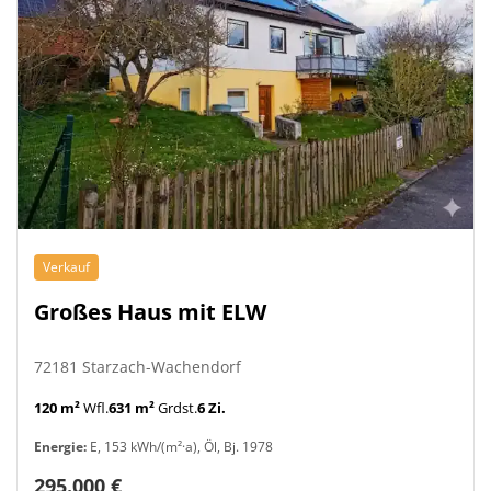
Verkauf
Großes Haus mit ELW
72181 Starzach-Wachendorf
120 m²
Wfl.
631 m²
Grdst.
6 Zi.
Energie:
E, 153 kWh/(m²·a), Öl, Bj. 1978
295.000 €