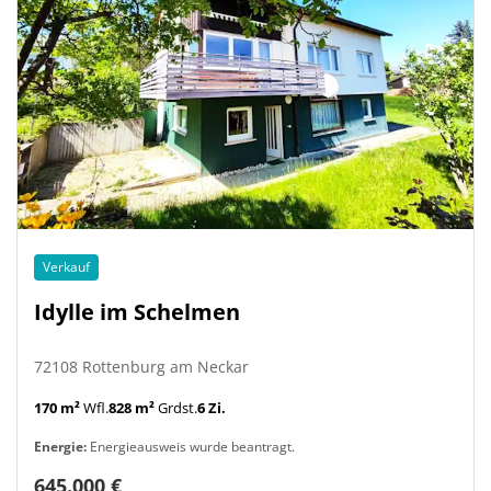
Verkauf
Idylle im Schelmen
72108 Rottenburg am Neckar
170 m²
Wfl.
828 m²
Grdst.
6 Zi.
Energie:
Energieausweis wurde beantragt.
645.000 €